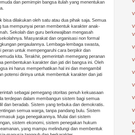
V
ara pemuda dan pemimpin bangsa itulah yang menentukan
a.
V
 bisa dilakukan oleh satu atau dua pihak saja. Semua
ng tua mempunyai peran membentuk karakter anak-
V
umah. Sekolah dan guru berkewajiban mengasah
V
n sekolahnya. Masyarakat dan organisasi non formal
ingkungan pergaulannya. Lembaga-lembaga swasta,
V
i peran untuk mempengaruhi cara berpikir dan
 pemuda kita. Terakhir, pemerintah memegang peranan
V
 pembentukan karakter dan jati diri bangsa ini. Oleh
gsa ini harus memperhatikan hal ini dan mengambil
V
n potensi dirinya untuk membentuk karakter dan jati
V
intah sebagai pemegang otoritas penuh kekuasaan
V
arda terdepan dalam membangun sistem bagi semua
il dan beradab. Sistem yang terbuka dan demokratis.
ntingan semua warga, tanpa pandang bulu. Sistem
V
ermasuk juga penegakannya. Mulai dari sistem
gkungan, sistem ekonomi, sistem penegakan hukum
V
 keamanan, yang mampu melindungi dan membentuk
K
ia-manusia tangguh dan berkarakter.