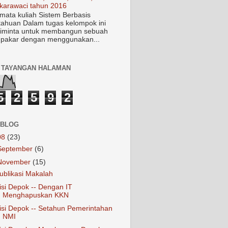
karawaci tahun 2016
mata kuliah Sistem Berbasis
ahuan Dalam tugas kelompok ini
iminta untuk membangun sebuah
 pakar dengan menggunakan...
 TAYANGAN HALAMAN
5
2
5
9
2
 BLOG
08
(23)
September
(6)
November
(15)
ublikasi Makalah
isi Depok -- Dengan IT
Menghapuskan KKN
isi Depok -- Setahun Pemerintahan
NMI