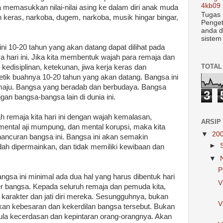
4kb09 
 memasukkan nilai-nilai asing ke dalam diri anak muda
Tugas 
ras, narkoba, dugem, narkoba, musik hingar bingar,
Penget
anda d
sistem
i 10-20 tahun yang akan datang dapat dilihat pada
 hari ini. Jika kita membentuk wajah para remaja dan
TOTAL
 kedisiplinan, ketekunan, jiwa kerja keras dan
tik buahnya 10-20 tahun yang akan datang. Bangsa ini
maju. Bangsa yang beradab dan berbudaya. Bangsa
3
an bangsa-bangsa lain di dunia ini.
 remaja kita hari ini dengan wajah kemalasan,
ARSIP
mental aji mumpung, dan mental korupsi, maka kita
▼
20
curan bangsa ini. Bangsa ini akan semakin
►
dah dipermainkan, dan tidak memiliki kewibaan dan
▼
P
gsa ini minimal ada dua hal yang harus dibentuk hari
V
r bangsa. Kepada seluruh remaja dan pemuda kita,
 karakter dan jati diri mereka. Sesungguhnya, bukan
V
an kebesaran dan kekerdilan bangsa tersebut. Bukan
la kecerdasan dan kepintaran orang-orangnya. Akan