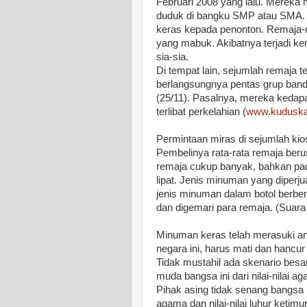
Februari 2008 yang lalu. Mereka 
duduk di bangku SMP atau SMA. 
keras kepada penonton. Remaja-
yang mabuk. Akibatnya terjadi k
sia-sia.
Di tempat lain, sejumlah remaja 
berlangsungnya pentas grup ban
(25/11). Pasalnya, mereka keda
terlibat perkelahian (
www.kuduska
Permintaan miras di sejumlah kio
Pembelinya rata-rata remaja beru
remaja cukup banyak, bahkan pad
lipat. Jenis minuman yang diperjua
jenis minuman dalam botol berben
dan digemari para remaja. (Suara
Minuman keras telah merasuki an
negara ini, harus mati dan hanc
Tidak mustahil ada skenario besa
muda bangsa ini dari nilai-nilai 
Pihak asing tidak senang bangsa 
agama dan nilai-nilai luhur ketim