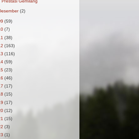
Prestasi Gemilang
Desember
(2)
09
(59)
10
(7)
11
(38)
12
(163)
13
(116)
14
(59)
15
(23)
16
(46)
17
(17)
18
(15)
19
(17)
20
(12)
21
(15)
22
(3)
23
(1)