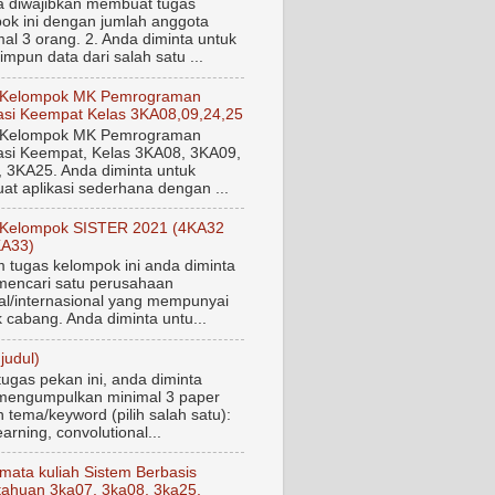
a diwajibkan membuat tugas
ok ini dengan jumlah anggota
al 3 orang. 2. Anda diminta untuk
mpun data dari salah satu ...
 Kelompok MK Pemrograman
si Keempat Kelas 3KA08,09,24,25
 Kelompok MK Pemrograman
si Keempat, Kelas 3KA08, 3KA09,
 3KA25. Anda diminta untuk
t aplikasi sederhana dengan ...
 Kelompok SISTER 2021 (4KA32
KA33)
tugas kelompok ini anda diminta
mencari satu perusahaan
al/internasional yang mempunyai
 cabang. Anda diminta untu...
judul)
tugas pekan ini, anda diminta
mengumpulkan minimal 3 paper
 tema/keyword (pilih salah satu):
arning, convolutional...
mata kuliah Sistem Berbasis
ahuan 3ka07, 3ka08, 3ka25,