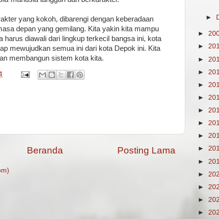
►
akter yang kokoh, dibarengi dengan keberadaan
masa depan yang gemilang. Kita yakin kita mampu
►
20
arus diawali dari lingkup terkecil bangsa ini, kota
►
20
ahap mewujudkan semua ini dari kota Depok ini. Kita
an membangun sistem kota kita.
►
20
►
20
4
►
20
►
20
►
20
►
20
►
20
►
20
Beranda
Posting Lama
►
20
om)
►
20
►
20
►
20
►
20