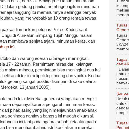
masih belia, berusia 15 hingga 20 tahun, dan masih
1. And
kelomp
Di dalam gedung panitia membagi-bagikan minuman
maksim
remaja tanggung itu meminumnya sehingga banyak
menghi
ericuhan, yang menyebabkan 10 orang remaja tewas
Tugas
terpaksa diamankan petugas Polres Kudus saat
Genera
Tugas
d Ungu di Alun-alun Simpang Tujuh Minggu malam
Genera
patan membawa senjata tajam, minuman keras, dan
3KA24,
b.go.id
).
membua
s/toko dan warung eceran di Sragen meningkat.
Tugas
dan 4
sia 17 - 22 tahun. Permintaan miras dari kalangan
Dalam 
a malam minggu, permintaan bisa meningkat dua kali
untuk 
lbelikan di toko meliputi topi miring dan vodka. Kedua
nasion
tuk gepeng sangat praktis disimpan di saku celana
banyak
 Merdeka, 13 januari 2005).
(tanpa 
ak muda kita. Mereka, generasi yang akan mengisi
Untuk 
untuk 
ur masa depannya karena pengaruh minuman keras.
dengan
r dari pihak asing yang ingin menjauhkan anak-anak
deep le
agama sehingga nantinya bangsa ini mudah dikuasai.
Indonesia ini taat pada agama sebab ketaatan pada
Tugas 
uran bisa menghambat industri kapitalisme mereka.
Penget