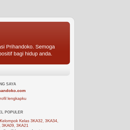
asi Prihandoko. Semoga
ositif bagi hidup anda.
NG SAYA
handoko.com
rofil lengkapku
EL POPULER
Kelompok Kelas 3KA32, 3KA34,
, 3KA09, 3KA21