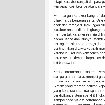
tetapi, karakter dan jati diri p
kemajuan dan keterbelakanganny
Membangun karakter bangsa tidak
pihak harus berperan serta. Ora
anak dan remaja di lingkungan r
karakter anak didik di lingkunga
membentuk karakter remaja di l
badan usaha dan lainnya, memilik
bertingkah laku para remaja dan
penting, akan dibawa ke arah mana
karena itu, seluruh komponen ban
peran sesuai dengan kapasitas da
diri bangsa ini.
Kedua, membangun sistem. Pemer
dan peraturan, harus menjadi g
urusan warganya. Sistem yang ad
Sistem yang memperhatikan kepe
yang konsisten dan transparan, t
pendidikan, sistem sosial & lin
sampai pada sistem pertahanan
warga masyarakat menjadi manus