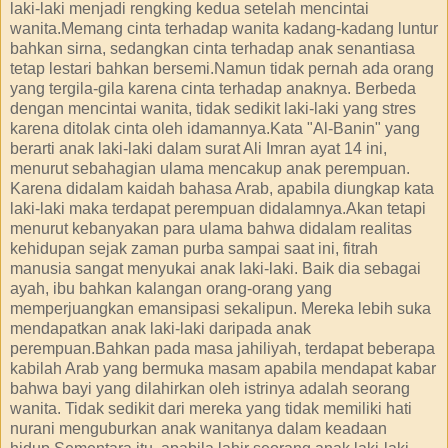
laki-laki menjadi rengking kedua setelah mencintai
wanita.Memang cinta terhadap wanita kadang-kadang luntur
bahkan sirna, sedangkan cinta terhadap anak senantiasa
tetap lestari bahkan bersemi.Namun tidak pernah ada orang
yang tergila-gila karena cinta terhadap anaknya. Berbeda
dengan mencintai wanita, tidak sedikit laki-laki yang stres
karena ditolak cinta oleh idamannya.Kata "Al-Banin" yang
berarti anak laki-laki dalam surat Ali Imran ayat 14 ini,
menurut sebahagian ulama mencakup anak perempuan.
Karena didalam kaidah bahasa Arab, apabila diungkap kata
laki-laki maka terdapat perempuan didalamnya.Akan tetapi
menurut kebanyakan para ulama bahwa didalam realitas
kehidupan sejak zaman purba sampai saat ini, fitrah
manusia sangat menyukai anak laki-laki. Baik dia sebagai
ayah, ibu bahkan kalangan orang-orang yang
memperjuangkan emansipasi sekalipun. Mereka lebih suka
mendapatkan anak laki-laki daripada anak
perempuan.Bahkan pada masa jahiliyah, terdapat beberapa
kabilah Arab yang bermuka masam apabila mendapat kabar
bahwa bayi yang dilahirkan oleh istrinya adalah seorang
wanita. Tidak sedikit dari mereka yang tidak memiliki hati
nurani menguburkan anak wanitanya dalam keadaan