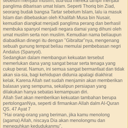
sebelum menjadi muslim, tiba-tiba mereka tampil menjadi
panglima dibarisan umat Islam. Seperti Thoriq bin Ziad,
seorang budak bangsa Tartar sebelum Islam, lalu ia masuk
Islam dan dibebaskan oleh Khalifah Musa bin Nusair,
kemudian diangkat menjadi panglima perang dan berhasil
membuka spanyol menjadi negara damai yang dihuni oleh
umat muslim serta non muslim. Kemudian nama beliaupun
diabadikan dinegri itu dengan "Gibraltar"nya, mengenang
sebuah gunung tempat beliau memulai pembebasan negri
Andalus (Spanyol).
Sedangkan dalam membangun kekuatan tersebut
memerlukan dana yang sangat besar serta tenaga yang
cukup berat. Namun, ini semua sangat bermanfaat dan tidak
akan sia-sia, bagi kehidupan didunia apalagi diakhirat
kelak. Karena Allah swt sudah menjamin akan memberikan
balasan yang sempurna, sekalipun persiapan yang
dilakukan hanya sebatas kemampuan diri.
Allah Swt akan memberikan kekuatan tambahan berupa
pertolonganNya, seperti di firmankan Allah dalm Al-Quran
QS. 47 Ayat 7
"Hai orang-orang yang beriman, jika kamu menolong
(agama) Allah, niscaya Dia akan menolongmu dan
meneguhkan kedudukanmu".