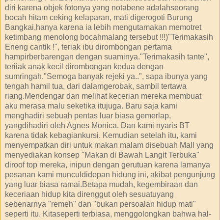
diri karena objek fotonya yang notabene adalahseorang
bocah hitam ceking kelaparan, mati digerogoti Burung
Bangkai,hanya karena ia lebih mengutamakan memotret
ketimbang menolong bocahmalang tersebut !!!)"Terimakasih
Eneng cantik !", teriak ibu dirombongan pertama
hampirberbarengan dengan suaminya."Terimakasih tante",
teriiak anak kecil dirombongan kedua dengan
sumringah."Semoga banyak rejeki ya..", sapa ibunya yang
tengah hamil tua, dari dalamgerobak, sambil tertawa
riang.Mendengar dan melihat kecerian mereka membuat
aku merasa malu seketika itujuga. Baru saja kami
menghadiri sebuah pentas luar biasa gemerlap,
yangdihadiri oleh Agnes Monica. Dan kami nyaris BT
karena tidak kebagiankursi. Kemudian setelah itu, kami
menyempatkan diri untuk makan malam disebuah Mall yang
menyediakan konsep "Makan di Bawah Langit Terbuka"
diroof top mereka, inipun dengan gerutuan karena lamanya
pesanan kami munculdidepan hidung ini, akibat pengunjung
yang luar biasa ramai.Betapa mudah, kegembiraan dan
keceriaan hidup kita direnggut oleh sesuatuyang
sebenarnya "remeh" dan "bukan persoalan hidup mati"
seperti itu. Kitaseperti terbiasa, menggolongkan bahwa hal-