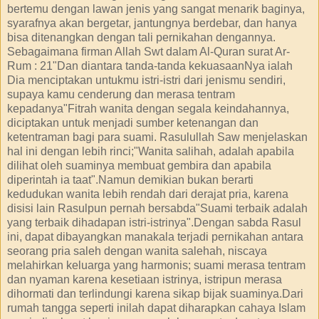
bertemu dengan lawan jenis yang sangat menarik baginya,
syarafnya akan bergetar, jantungnya berdebar, dan hanya
bisa ditenangkan dengan tali pernikahan dengannya.
Sebagaimana firman Allah Swt dalam Al-Quran surat Ar-
Rum : 21"Dan diantara tanda-tanda kekuasaanNya ialah
Dia menciptakan untukmu istri-istri dari jenismu sendiri,
supaya kamu cenderung dan merasa tentram
kepadanya"Fitrah wanita dengan segala keindahannya,
diciptakan untuk menjadi sumber ketenangan dan
ketentraman bagi para suami. Rasulullah Saw menjelaskan
hal ini dengan lebih rinci;"Wanita salihah, adalah apabila
dilihat oleh suaminya membuat gembira dan apabila
diperintah ia taat".Namun demikian bukan berarti
kedudukan wanita lebih rendah dari derajat pria, karena
disisi lain Rasulpun pernah bersabda"Suami terbaik adalah
yang terbaik dihadapan istri-istrinya".Dengan sabda Rasul
ini, dapat dibayangkan manakala terjadi pernikahan antara
seorang pria saleh dengan wanita salehah, niscaya
melahirkan keluarga yang harmonis; suami merasa tentram
dan nyaman karena kesetiaan istrinya, istripun merasa
dihormati dan terlindungi karena sikap bijak suaminya.Dari
rumah tangga seperti inilah dapat diharapkan cahaya Islam