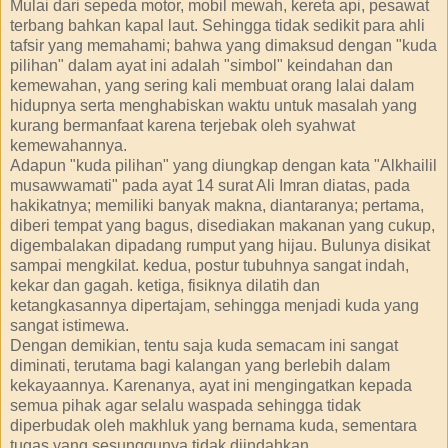
Mulai dari sepeda motor, mobil mewah, kereta api, pesawat
terbang bahkan kapal laut. Sehingga tidak sedikit para ahli
tafsir yang memahami; bahwa yang dimaksud dengan "kuda
pilihan" dalam ayat ini adalah "simbol" keindahan dan
kemewahan, yang sering kali membuat orang lalai dalam
hidupnya serta menghabiskan waktu untuk masalah yang
kurang bermanfaat karena terjebak oleh syahwat
kemewahannya.
Adapun "kuda pilihan" yang diungkap dengan kata "Alkhailil
musawwamati" pada ayat 14 surat Ali Imran diatas, pada
hakikatnya; memiliki banyak makna, diantaranya; pertama,
diberi tempat yang bagus, disediakan makanan yang cukup,
digembalakan dipadang rumput yang hijau. Bulunya disikat
sampai mengkilat. kedua, postur tubuhnya sangat indah,
kekar dan gagah. ketiga, fisiknya dilatih dan
ketangkasannya dipertajam, sehingga menjadi kuda yang
sangat istimewa.
Dengan demikian, tentu saja kuda semacam ini sangat
diminati, terutama bagi kalangan yang berlebih dalam
kekayaannya. Karenanya, ayat ini mengingatkan kepada
semua pihak agar selalu waspada sehingga tidak
diperbudak oleh makhluk yang bernama kuda, sementara
tugas yang sesunggunya tidak diindahkan.