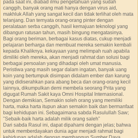
pada saat ini, diabad ilmu pengetahuan yang sudah
canggih, banyak orang mati hanya dengan virus aid,
makhluk Allah yang sangat kecil dan tidak terlihat oleh mata
telanjang. Dan ternyata orang-orang pinter dengan
peralataan serba canggih, hasil kemajuan teknologi yang
dibangun ratusan tahun, masih bingung mengatasinya.
Bagi orang beriman, berbagai kasus diatas, cukup menjadi
pelajaran berharga dan membuat mereka semakin kembali
kepada Khaliknya. kekayaan yang melimpah ruah apabila
dimiliki oleh mereka, akan menjadi rahmat dan solusi bagi
berbagai persoalan yang dihadapi oleh umat manusia.
Peristiwa yang masih segar dalam ingatan, banyak uang
koin yang bertumpuk disimpan didalam ember dan karung
yang didiserahkan para abang beca dan orang-orang kecil
lainnya, dikumpulkan demi membela seorang Prita yang
digugat Rumah Sakit kaya Omni Hospital Internasional.
Dengan demikian, Semakin soleh orang yang memiliki
harta, maka harta itupun akan semakin baik dan bermanfaat
bagi kehidupan ini. Sebagaimana sabda Rasulullah Saw;
"Sebaik-baik harta adalah milik orang saleh"
Dari sabda Rasul ini, dapat dipahami dengan jelas; bahwa
untuk memberdayakan dunia agar menjadi rahmat bagi
kehidupan adalah dengan membangun Sumber Daya