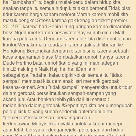
hal "tambahan" itu begitu mutlakperlu dalam hidup kita,
seakan tanpa itu semua hidup kita akan berhenti.Tidak bisa
tidur karena harga saham melorot.Marah karena mobil kita
masuk bengkel.Stress karena gak kebagian ticket premier
2012.BT
karena hari Senin.Uring-uringan karena dimarahin
boss.Ngedumel karena pesawat delay.Bunuh diri di Mall
karena putus cinta.Dendam karena ide kita diserobot teman
kantor.Memaki-maki keadaan karena gak jadi liburan ke
Hongkong.Bertengkar dengan rekan bisnis karena sebuah
kesalahpahaman biasa.Membatalkan umroh hanya karena
Dude Herlino batal umroh(kallo yang ini mah..adegan
film..Emak Ingin Naik Haji he..he..)Dan lain
sebagainya.Padahal kalau dipikir-pikir, semua itu "tidak
sampai" membuat kita demianak istri menarik gerobak
kesana-kemari. Atau "tidak sampai" menyeretkita untuk tidur
dalam gerobak berselimutkan sampah-sampah yang
akandijual.Atau bahkan lebih gila dari itu semua :
melahirkan dalam gerobak !!Sepertinya kita perlu mengubah
pola pikir kita yang sudah sedemikianteracuni oleh
"gemerlap" kesuksesan, persaingan dan
keduniawian.Menyisihkan waktu untuk sekedar menepi,
agar lebih bersyukur denganrejeki, pekerjaan dan hidup
yang Sang Khaliq berikan kepada kita. Sehingga"hal-hal