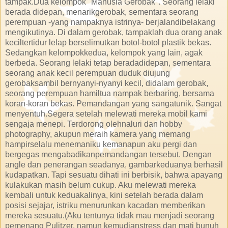
tampak.Dua kelompok "Manusia Gerobak". Seorang lelaki
berada didepan, menarikgerobak, sementara seorang
perempuan -yang nampaknya istrinya- berjalandibelakang
mengikutinya. Di dalam gerobak, tampaklah dua orang anak
keciltertidur lelap berselimutkan botol-botol plastik bekas.
Sedangkan kelompokkedua, kelompok yang lain, agak
berbeda. Seorang lelaki tetap beradadidepan, sementara
seorang anak kecil perempuan duduk diujung
gerobaksambil bernyanyi-nyanyi kecil, didalam gerobak,
seorang perempuan hamiltua nampak berbaring, bersama
koran-koran bekas. Pemandangan yang sangatunik. Sangat
menyentuh.Segera setelah melewati mereka mobil kami
sengaja menepi. Terdorong olehnaluri dan hobby
photography, akupun meraih kamera yang memang
hampirselalu menemaniku kemanapun aku pergi dan
bergegas mengabadikanpemandangan tersebut. Dengan
angle dan penerangan seadanya, gambarkeduanya berhasil
kudapatkan. Tapi sesuatu dihati ini berbisik, bahwa apayang
kulakukan masih belum cukup. Aku melewati mereka
kembali untuk keduakalinya, kini setelah berada dalam
posisi sejajar, istriku menurunkan kacadan memberikan
mereka sesuatu.(Aku tentunya tidak mau menjadi seorang
pemenang Pulitzer, namun kemudianstress dan mati bunuh