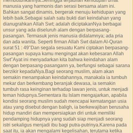
membutuhkannya.Sehingga terjadilah kehidupan umat
manusia yang harmonis dan serasi bersama alam ini.
Bahkan sangat dinamis, bergerak menuju kehidupan yang
lebih baik.Sebagai salah satu bukti dari keindahan yang
dianugrahkan Allah Swt; adalah diciptakanNya berbagai
unsur yang ada diseluruh alam dengan berpasang-
pasangan. Termasuk jenis manusia didalamnya; ada pria
dan ada wanita. Seperti firman Allah Swt dalam Al-Quran
surat 51 : 49"Dan segala sesuatu Kami ciptakan berpasang-
pasangan supaya kamu mengingat akan kebesaran Allah
Swt"Ayat ini menyadarkan kita bahwa keindahan alam
dengan berpasang-pasangann ya, berfungsi sebagai sarana
berzikir kepadaNya.Bagi seorang muslim, alam akan
semakin menampakan keindahannya, manakala ia tumbuh
mekar dan berkembang beranjak dewasa, ia semakin
tumbuh rasa keinginan terhadap lawan jenis, untuk menjadi
teman hidupnya.Sementara itu Islam mengajarkan, apabila
kondisi seorang muslim sudah mencapai kematangan usia
atau yang disebut dengan baligh, ia berkewajiban berusaha
hidup mandiri dan mempersiapkan diri untuk memiliki
pendamping hidupnya yang sudah siap menjadi seorang
istri sekaligus menjadi ibu bagi putra-putrinya.Karena pada
saat itu, ia akan mengalami kegelisahan, terutama ketika