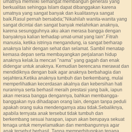
umatnya memiliki semangat membangun generasi yang
berkualitas sehingga Islam dapat dibanggakan karena
umatnya yang sangat banyak dan kualitasnya sangat
baik.Rasul pernah bersabda;"Nikahilah wanita-wanita yang
sangat dicintai dan sangat banyak melahirkan anaknya,
karena sesungguhnya aku akan merasa bangga dengan
banyaknya kalian terhadap umat-umat yang lain".Fitrah
manusia, ketika istrinya mengandung, ia sangat berharap
anaknya lahir dengan sehat dan selamat. Sambil menatap
kemasa depan serta membayangkan perjalanan hidup
anaknya kelak.Ia mencari "nama" yang gagah dan enak
didengar untuk anaknya. Kemudian berencana merawat dan
mendidiknya dengan baik agar anaknya berbahagia dan
sejahtera.Ketika anaknya tumbuh dan berkembang, mulai
memperlihatkan kecerdasan akalnya dan kebersihan hati
nuraninya serta berhasil meraih prestasi yang baik, iapun
akan merasa bangga dengannya, bahkan membangga-
banggakan nya dihadapan orang lain, dengan tanpa peduli
apakah orang suka mendengarnya atau tidak.Sebaliknya,
apabila ternyata anak tersebut tidak tumbuh dan
berkembang sesuai harapan, iapun akan berupaya sekuat
tenaga untuk menyelamatkan dan membangunnya agar
anak tersebut berhasil. Tanpa memperhitungkan tenaga,