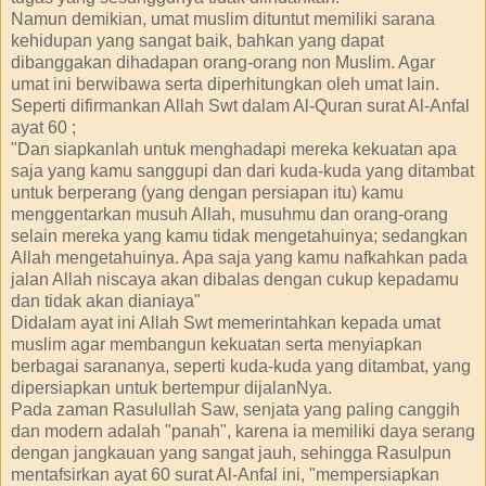
Namun demikian, umat muslim dituntut memiliki sarana
kehidupan yang sangat baik, bahkan yang dapat
dibanggakan dihadapan orang-orang non Muslim. Agar
umat ini berwibawa serta diperhitungkan oleh umat lain.
Seperti difirmankan Allah Swt dalam Al-Quran surat Al-Anfal
ayat 60 ;
"Dan siapkanlah untuk menghadapi mereka kekuatan apa
saja yang kamu sanggupi dan dari kuda-kuda yang ditambat
untuk berperang (yang dengan persiapan itu) kamu
menggentarkan musuh Allah, musuhmu dan orang-orang
selain mereka yang kamu tidak mengetahuinya; sedangkan
Allah mengetahuinya. Apa saja yang kamu nafkahkan pada
jalan Allah niscaya akan dibalas dengan cukup kepadamu
dan tidak akan dianiaya"
Didalam ayat ini Allah Swt memerintahkan kepada umat
muslim agar membangun kekuatan serta menyiapkan
berbagai sarananya, seperti kuda-kuda yang ditambat, yang
dipersiapkan untuk bertempur dijalanNya.
Pada zaman Rasulullah Saw, senjata yang paling canggih
dan modern adalah "panah", karena ia memiliki daya serang
dengan jangkauan yang sangat jauh, sehingga Rasulpun
mentafsirkan ayat 60 surat Al-Anfal ini, "mempersiapkan