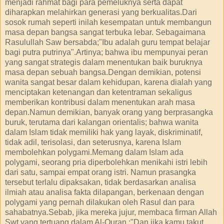
menjadi rahmat bagi para pemeluknya serta dapat
diharapkan melahirkan generasi yang berkualitas.Dari
sosok rumah seperti inilah kesempatan untuk membangun
masa depan bangsa sangat terbuka lebar. Sebagaimana
Rasulullah Saw bersabda;"Ibu adalah guru tempat belajar
bagi putra putrinya".Artinya; bahwa ibu mempunyai peran
yang sangat strategis dalam menentukan baik buruknya
masa depan sebuah bangsa.Dengan demikian, potensi
wanita sangat besar dalam kehidupan, karena dialah yang
menciptakan ketenangan dan ketentraman sekaligus
memberikan kontribusi dalam menentukan arah masa
depan.Namun demikian, banyak orang yang berprasangka
buruk, terutama dari kalangan orientalis; bahwa wanita
dalam Islam tidak memiliki hak yang layak, diskriminatif,
tidak adil, terisolasi, dan seterusnya, karena Islam
membolehkan polygami.Memang dalam Islam ada
polygami, seorang pria diperbolehkan menikahi istri lebih
dari satu, sampai empat orang istri. Namun prasangka
tersebut terlalu dipaksakan, tidak berdasarkan analisa
ilmiah atau analisa fakta dilapangan, berkenaan dengan
polygami yang pernah dilakukan oleh Rasul dan para
sahabatnya.Sebab, jika mereka jujur, membaca firman Allah
Swt yang tertuang dalam Al-Quran :"Dan jika kamu takut