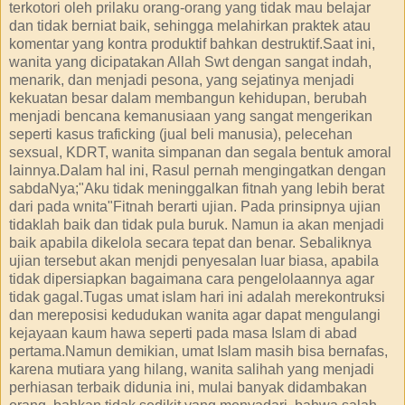
terkotori oleh prilaku orang-orang yang tidak mau belajar
dan tidak berniat baik, sehingga melahirkan praktek atau
komentar yang kontra produktif bahkan destruktif.Saat ini,
wanita yang dicipatakan Allah Swt dengan sangat indah,
menarik, dan menjadi pesona, yang sejatinya menjadi
kekuatan besar dalam membangun kehidupan, berubah
menjadi bencana kemanusiaan yang sangat mengerikan
seperti kasus traficking (jual beli manusia), pelecehan
sexsual, KDRT, wanita simpanan dan segala bentuk amoral
lainnya.Dalam hal ini, Rasul pernah mengingatkan dengan
sabdaNya;"Aku tidak meninggalkan fitnah yang lebih berat
dari pada wnita"Fitnah berarti ujian. Pada prinsipnya ujian
tidaklah baik dan tidak pula buruk. Namun ia akan menjadi
baik apabila dikelola secara tepat dan benar. Sebaliknya
ujian tersebut akan menjdi penyesalan luar biasa, apabila
tidak dipersiapkan bagaimana cara pengelolaannya agar
tidak gagal.Tugas umat islam hari ini adalah merekontruksi
dan mereposisi kedudukan wanita agar dapat mengulangi
kejayaan kaum hawa seperti pada masa Islam di abad
pertama.Namun demikian, umat Islam masih bisa bernafas,
karena mutiara yang hilang, wanita salihah yang menjadi
perhiasan terbaik didunia ini, mulai banyak didambakan