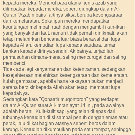
kepada mereka. Menurut para ulama; jenis azab yang
ditimpakan kepada mereka, seperti diungkap dalam Al-
Quran "Azabin baiis" artinya siksa berupa kesengsaraan
dan kemelaratan. Sekalipun mereka mendapatkan
keuntungan melimpah ruah dengan mengambil ikan-ikan
yang banyak dari laut, namun tidak pernah dinikmati, akan
tetapi melahirkan bencana luar biasa berawal dari lupa
kepada Allah, kemudian lupa kepada saudara, teman
bahkan kepada dirinya sendiri. Akibatnya, terjadilah
permusuhan dimana-mana, saling mencurugai dan saling
membenci.
Tidak ada lagi kenyamanan dan ketentraman, sedangkan
kesejahteraan melahirkan kesengsaraan dan kemelaratan.
Itulah gambaran, apabila harta kekayaan bukan menjadi
sarana berzikir kepada Allah akan tetapi membuat lupa
kepadaNya.
Sedangkan kata "Qonaatir muqontoroh" yang terdapat
dalam Al-Quran surat Ali-Imran ayat 14 ini, pada awalnya
adalah berarti "Kulit-kulit sapi yang telah dilepas dari
tubuhnya kemudian diisi sampai penuh dengan emas atau
perak, lalu diikat bagian atasnya seperti beras dalam
karung. Kemudian dikumpulkan pada satu tempat, sehingga