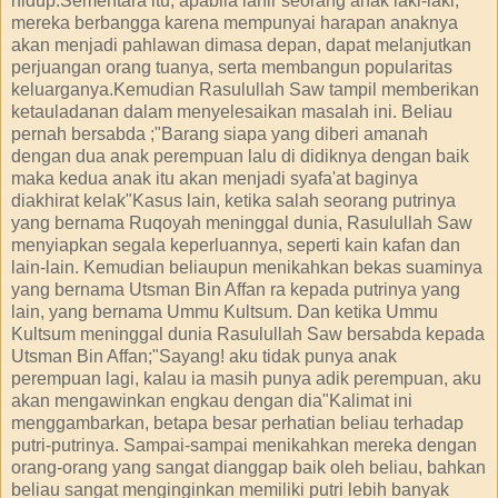
hidup.Sementara itu, apabila lahir seorang anak laki-laki,
mereka berbangga karena mempunyai harapan anaknya
akan menjadi pahlawan dimasa depan, dapat melanjutkan
perjuangan orang tuanya, serta membangun popularitas
keluarganya.Kemudian Rasulullah Saw tampil memberikan
ketauladanan dalam menyelesaikan masalah ini. Beliau
pernah bersabda ;"Barang siapa yang diberi amanah
dengan dua anak perempuan lalu di didiknya dengan baik
maka kedua anak itu akan menjadi syafa'at baginya
diakhirat kelak"Kasus lain, ketika salah seorang putrinya
yang bernama Ruqoyah meninggal dunia, Rasulullah Saw
menyiapkan segala keperluannya, seperti kain kafan dan
lain-lain. Kemudian beliaupun menikahkan bekas suaminya
yang bernama Utsman Bin Affan ra kepada putrinya yang
lain, yang bernama Ummu Kultsum. Dan ketika Ummu
Kultsum meninggal dunia Rasulullah Saw bersabda kepada
Utsman Bin Affan;"Sayang! aku tidak punya anak
perempuan lagi, kalau ia masih punya adik perempuan, aku
akan mengawinkan engkau dengan dia"Kalimat ini
menggambarkan, betapa besar perhatian beliau terhadap
putri-putrinya. Sampai-sampai menikahkan mereka dengan
orang-orang yang sangat dianggap baik oleh beliau, bahkan
beliau sangat menginginkan memiliki putri lebih banyak