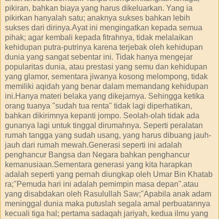
pikiran, bahkan biaya yang harus dikeluarkan. Yang ia
pikirkan hanyalah satu; anaknya sukses bahkan lebih
sukses dari dirinya.Ayat ini mengingatkan kepada semua
pihak; agar kembali kepada fitrahnya, tidak melalaikan
kehidupan putra-putrinya karena terjebak oleh kehidupan
dunia yang sangat sebentar ini. Tidak hanya mengejar
popularitas dunia, atau prestasi yang semu dan kehidupan
yang glamor, sementara jiwanya kosong melompong, tidak
memiliki aqidah yang benar dalam memandang kehidupan
ini.Hanya materi belaka yang dikejarnya. Sehingga ketika
orang tuanya "sudah tua renta" tidak lagi diperhatikan,
bahkan dikirimnya kepanti jompo. Seolah-olah tidak ada
gunanya lagi untuk tinggal dirumahnya. Seperti peralatan
rumah tangga yang sudah usang, yang harus dibuang jauh-
jauh dari rumah mewah.Generasi seperti ini adalah
penghancur Bangsa dan Negara bahkan penghancur
kemanusiaan.Sementara generasi yang kita harapkan
adalah seperti yang pernah diungkap oleh Umar Bin Khatab
ra;"Pemuda hari ini adalah pemimpin masa depan".atau
yang disabdakan oleh Rasulullah Saw;"Apabila anak adam
meninggal dunia maka putuslah segala amal perbuatannya
kecuali tiga hal; pertama sadaqah jariyah, kedua ilmu yang