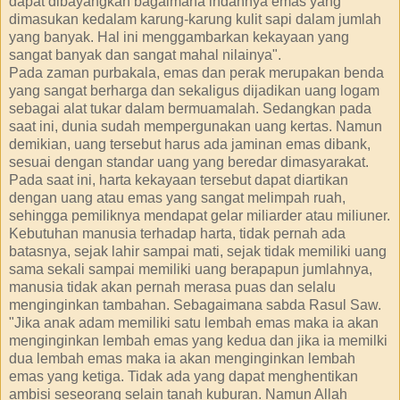
dapat dibayangkan bagaimana indahnya emas yang
dimasukan kedalam karung-karung kulit sapi dalam jumlah
yang banyak. Hal ini menggambarkan kekayaan yang
sangat banyak dan sangat mahal nilainya".
Pada zaman purbakala, emas dan perak merupakan benda
yang sangat berharga dan sekaligus dijadikan uang logam
sebagai alat tukar dalam bermuamalah. Sedangkan pada
saat ini, dunia sudah mempergunakan uang kertas. Namun
demikian, uang tersebut harus ada jaminan emas dibank,
sesuai dengan standar uang yang beredar dimasyarakat.
Pada saat ini, harta kekayaan tersebut dapat diartikan
dengan uang atau emas yang sangat melimpah ruah,
sehingga pemiliknya mendapat gelar miliarder atau miliuner.
Kebutuhan manusia terhadap harta, tidak pernah ada
batasnya, sejak lahir sampai mati, sejak tidak memiliki uang
sama sekali sampai memiliki uang berapapun jumlahnya,
manusia tidak akan pernah merasa puas dan selalu
menginginkan tambahan. Sebagaimana sabda Rasul Saw.
"Jika anak adam memiliki satu lembah emas maka ia akan
menginginkan lembah emas yang kedua dan jika ia memilki
dua lembah emas maka ia akan menginginkan lembah
emas yang ketiga. Tidak ada yang dapat menghentikan
ambisi seseorang selain tanah kuburan. Namun Allah