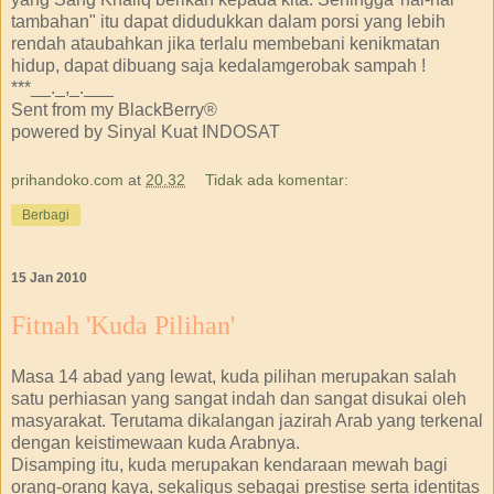
tambahan" itu dapat didudukkan dalam porsi yang lebih
rendah ataubahkan jika terlalu membebani kenikmatan
hidup, dapat dibuang saja kedalamgerobak sampah !
***__._,_.___
Sent from my BlackBerry®
powered by Sinyal Kuat INDOSAT
prihandoko.com
at
20.32
Tidak ada komentar:
Berbagi
15 Jan 2010
Fitnah 'Kuda Pilihan'
Masa 14 abad yang lewat, kuda pilihan merupakan salah
satu perhiasan yang sangat indah dan sangat disukai oleh
masyarakat. Terutama dikalangan jazirah Arab yang terkenal
dengan keistimewaan kuda Arabnya.
Disamping itu, kuda merupakan kendaraan mewah bagi
orang-orang kaya, sekaligus sebagai prestise serta identitas