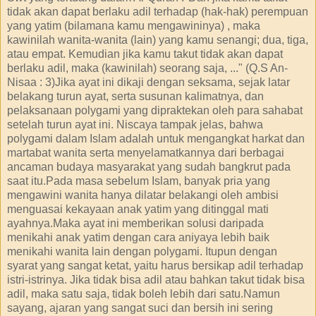
tidak akan dapat berlaku adil terhadap (hak-hak) perempuan
yang yatim (bilamana kamu mengawininya) , maka
kawinilah wanita-wanita (lain) yang kamu senangi; dua, tiga,
atau empat. Kemudian jika kamu takut tidak akan dapat
berlaku adil, maka (kawinilah) seorang saja, ..." (Q.S An-
Nisaa : 3)Jika ayat ini dikaji dengan seksama, sejak latar
belakang turun ayat, serta susunan kalimatnya, dan
pelaksanaan polygami yang dipraktekan oleh para sahabat
setelah turun ayat ini. Niscaya tampak jelas, bahwa
polygami dalam Islam adalah untuk mengangkat harkat dan
martabat wanita serta menyelamatkannya dari berbagai
ancaman budaya masyarakat yang sudah bangkrut pada
saat itu.Pada masa sebelum Islam, banyak pria yang
mengawini wanita hanya dilatar belakangi oleh ambisi
menguasai kekayaan anak yatim yang ditinggal mati
ayahnya.Maka ayat ini memberikan solusi daripada
menikahi anak yatim dengan cara aniyaya lebih baik
menikahi wanita lain dengan polygami. Itupun dengan
syarat yang sangat ketat, yaitu harus bersikap adil terhadap
istri-istrinya. Jika tidak bisa adil atau bahkan takut tidak bisa
adil, maka satu saja, tidak boleh lebih dari satu.Namun
sayang, ajaran yang sangat suci dan bersih ini sering