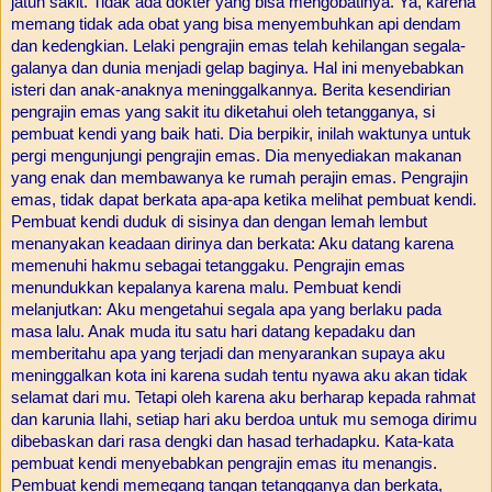
jatuh sakit. Tidak ada dokter yang bisa mengobatinya. Ya, karena
memang tidak ada obat yang bisa menyembuhkan api dendam
dan kedengkian. Lelaki pengrajin emas telah kehilangan segala-
galanya dan dunia menjadi gelap baginya. Hal ini menyebabkan
isteri dan anak-anaknya meninggalkannya. Berita kesendirian
pengrajin emas yang sakit itu diketahui oleh tetangganya, si
pembuat kendi yang baik hati. Dia berpikir, inilah waktunya untuk
pergi mengunjungi pengrajin emas. Dia menyediakan makanan
yang enak dan membawanya ke rumah perajin emas.
Pengrajin
emas, tidak dapat berkata apa-apa ketika melihat pembuat kendi.
Pembuat kendi duduk di sisinya dan dengan lemah lembut
menanyakan keadaan dirinya dan berkata: Aku datang karena
memenuhi hakmu sebagai tetanggaku.
Pengrajin emas
menundukkan kepalanya karena malu. Pembuat kendi
melanjutkan:
Aku mengetahui segala apa yang berlaku pada
masa lalu. Anak muda itu satu hari datang kepadaku dan
memberitahu apa yang terjadi dan menyarankan supaya aku
meninggalkan kota ini karena sudah tentu nyawa aku akan tidak
selamat dari mu. Tetapi oleh karena aku berharap kepada rahmat
dan karunia Ilahi, setiap hari aku berdoa untuk mu semoga dirimu
dibebaskan dari rasa dengki dan hasad terhadapku.
Kata-kata
pembuat kendi menyebabkan pengrajin emas itu menangis.
Pembuat kendi memegang tangan tetangganya dan berkata,