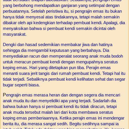
yang berbohong mendapatkan ganjaran yang setimpal dengan
perbuatannya.
Setelah peristiwa itu, si pengrajin emas itu bukan
hanya tidak menyesal atas tindakannya, tetapi malah semakin
dibakar oleh api kedengkian terhadap pembuat kendi. Apalagi, dia
menyaksikan bahwa si pembuat kendi semakin dicintai oleh
masyarakat.
Dengki dan hasad sedemikian membakar jiwa dan hatinya
sehingga dia mengambil keputusan yang berbahaya. Dia
menyediakan racun dan memperalat seorang anak muda bodoh
untuk meracun pembuat kendi dengan mengupahnya seratus
keping emas. Hari yang ditetapkan pun tiba. Perajin emas
menanti suara jerit tangis dari rumah pembuat kendi. Tetapi hal itu
tidak terjadi. Sebaliknya pembuat kendi kelihatan sehat dan segar
bugar seperti biasa.
P
engrajin emas merasa heran dan dengan segera dia mencari
anak muda itu dan menyelidiki apa yang terjadi. Sadarlah dia
bahwa bukan hanya si pembuat kendi itu tidak diracun, tetapi
anak muda tersebut malah lari dari
kota
membawa seratus
keping emas pemberiaannya.
Ketika perajin emas ini mendengar
berita itu, dia merasa sangat sedih. Begitu sedihnya sampai ia