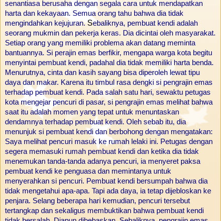
senantiasa berusaha dengan segala cara untuk mendapatkan
harta dan kekayaan. Semua orang tahu bahwa dia tidak
S
mengindahkan kejujuran.
ebaliknya, pembuat kendi adalah
seorang mukmin dan pekerja keras. Dia dicintai oleh masyarakat.
Setiap orang yang memiliki problema akan datang meminta
bantuannya. Si perajin emas berfikir, mengapa warga kota begitu
menyintai pembuat kendi, padahal dia tidak memiliki harta benda.
Menurutnya, cinta dan kasih sayang bisa diperoleh lewat tipu
daya dan makar. Karena itu timbul rasa dengki si pengrajin emas
terhadap pembuat kendi.
Pada salah satu hari, sewaktu petugas
kota mengejar pencuri di pasar, si pengrajin emas melihat bahwa
saat itu adalah momen yang tepat untuk menuntaskan
dendamnya terhadap pembuat kendi. Oleh sebab itu, dia
menunjuk si pembuat kendi dan berbohong dengan mengatakan:
Saya melihat pencuri masuk ke rumah lelaki ini.
Petugas dengan
segera memasuki rumah pembuat kendi dan ketika dia tidak
menemukan tanda-tanda adanya pencuri, ia menyeret paksa
pembuat kendi ke penguasa dan memintanya untuk
menyerahkan si pencuri. Pembuat kendi bersumpah bahwa dia
tidak mengetahui apa-apa. Tapi ada daya, ia tetap dijebloskan ke
penjara. Selang beberapa hari kemudian, pencuri tersebut
tertangkap dan sekaligus membuktikan bahwa pembuat kendi
tidak bersalah. Diapun dibebaskan. Sebaliknya, pengrajin emas