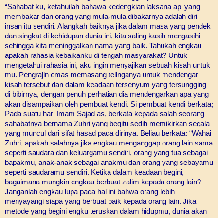
“Sahabat ku, ketahuilah bahawa kedengkian laksana api yang
membakar dan orang yang mula-mula dibakarnya adalah diri
insan itu sendiri. Alangkah baiknya jika dalam masa yang pendek
dan singkat di kehidupan dunia ini, kita saling kasih mengasihi
sehingga kita meninggalkan nama yang baik. Tahukah engkau
apakah rahasia kebaikanku di tengah masyarakat? Untuk
mengetahui rahasia ini, aku ingin menyajikan sebuah kisah untuk
mu.
Pengrajin emas memasang telinganya untuk mendengar
kisah tersebut dan dalam keadaan tersenyum yang tersungging
di bibirnya, dengan penuh perhatian dia mendengarkan apa yang
akan disampaikan oleh pembuat kendi. Si pembuat kendi berkata;
Pada suatu hari Imam Sajad as, berkata kepada salah seorang
sahabatnya bernama Zuhri yang begitu sedih memikirkan segala
yang muncul dari sifat hasad pada dirinya. Beliau berkata:
“Wahai
Zuhri, apakah salahnya jika engkau menganggap orang lain sama
seperti saudara dan keluargamu sendiri, orang yang tua sebagai
bapakmu, anak-anak sebagai anakmu dan orang yang sebayamu
seperti saudaramu sendiri. Ketika dalam keadaan begini,
bagaimana mungkin engkau berbuat zalim kepada orang lain?
Janganlah engkau lupa pada hal ini bahwa orang lebih
menyayangi siapa yang berbuat baik kepada orang lain. Jika
metode yang begini engku teruskan dalam hidupmu, dunia akan