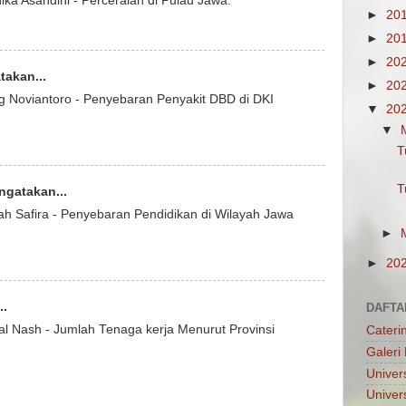
ka Asandini - Perceraian di Pulau Jawa.
►
20
►
20
►
20
akan...
►
20
g Noviantoro - Penyebaran Penyakit DBD di DKI
▼
20
▼
T
T
gatakan...
ah Safira - Penyebaran Pendidikan di Wilayah Jawa
►
►
20
..
DAFTA
al Nash - Jumlah Tenaga kerja Menurut Provinsi
Cateri
Galeri 
Univers
Univer