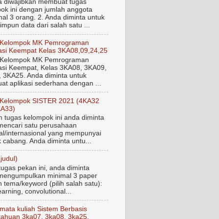
a diwajibkan membuat tugas
ok ini dengan jumlah anggota
al 3 orang. 2. Anda diminta untuk
mpun data dari salah satu ...
 Kelompok MK Pemrograman
si Keempat Kelas 3KA08,09,24,25
 Kelompok MK Pemrograman
si Keempat, Kelas 3KA08, 3KA09,
 3KA25. Anda diminta untuk
t aplikasi sederhana dengan ...
 Kelompok SISTER 2021 (4KA32
KA33)
tugas kelompok ini anda diminta
mencari satu perusahaan
al/internasional yang mempunyai
 cabang. Anda diminta untu...
judul)
tugas pekan ini, anda diminta
mengumpulkan minimal 3 paper
 tema/keyword (pilih salah satu):
arning, convolutional...
mata kuliah Sistem Berbasis
ahuan 3ka07, 3ka08, 3ka25,