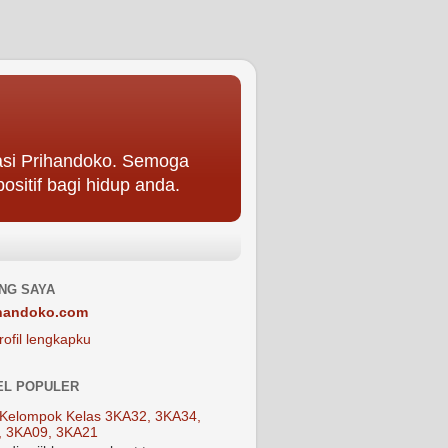
asi Prihandoko. Semoga
ositif bagi hidup anda.
NG SAYA
handoko.com
rofil lengkapku
EL POPULER
Kelompok Kelas 3KA32, 3KA34,
, 3KA09, 3KA21