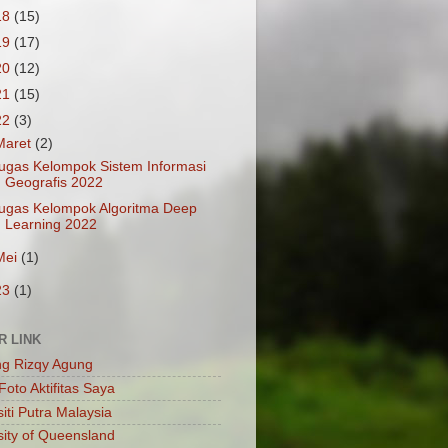
18
(15)
19
(17)
20
(12)
21
(15)
22
(3)
Maret
(2)
ugas Kelompok Sistem Informasi
Geografis 2022
ugas Kelompok Algoritma Deep
Learning 2022
Mei
(1)
23
(1)
R LINK
ng Rizqy Agung
Foto Aktifitas Saya
iti Putra Malaysia
sity of Queensland