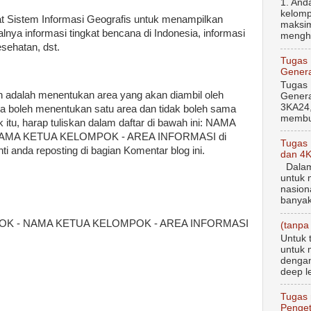
1. And
kelomp
t Sistem Informasi Geografis untuk menampilkan
maksim
alnya informasi tingkat bencana di Indonesia, informasi
menghi
esehatan, dst.
Tugas
Genera
Tugas
 adalah menentukan area yang akan diambil oleh
Genera
3KA24,
 boleh menentukan satu area dan tidak boleh sama
membua
itu, harap tuliskan dalam daftar di bawah ini: NAMA
AMA KETUA KELOMPOK - AREA INFORMASI di
Tugas
ti anda reposting di bagian Komentar blog ini.
dan 4
Dalam 
untuk 
nasion
banyak
OK - NAMA KETUA KELOMPOK - AREA INFORMASI
(tanpa 
Untuk 
untuk 
dengan
deep le
Tugas 
Penget