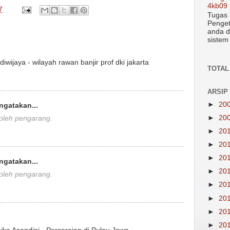
4kb09 
7
Tugas 
Penget
anda d
sistem
iwijaya - wilayah rawan banjir prof dki jakarta
TOTAL
ARSIP
►
20
gatakan...
►
20
 oleh pengarang.
►
20
►
20
►
20
gatakan...
►
20
 oleh pengarang.
►
20
►
20
►
20
►
20