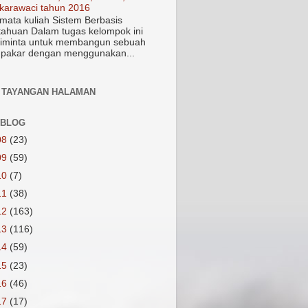
karawaci tahun 2016
mata kuliah Sistem Berbasis
ahuan Dalam tugas kelompok ini
iminta untuk membangun sebuah
 pakar dengan menggunakan...
 TAYANGAN HALAMAN
 BLOG
08
(23)
09
(59)
10
(7)
11
(38)
12
(163)
13
(116)
14
(59)
15
(23)
16
(46)
17
(17)