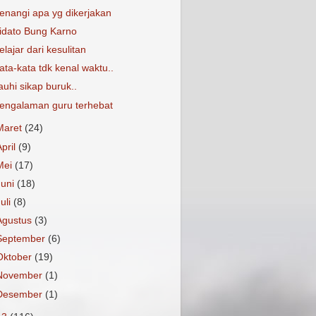
enangi apa yg dikerjakan
idato Bung Karno
elajar dari kesulitan
ata-kata tdk kenal waktu..
auhi sikap buruk..
engalaman guru terhebat
Maret
(24)
April
(9)
Mei
(17)
Juni
(18)
Juli
(8)
Agustus
(3)
September
(6)
Oktober
(19)
November
(1)
Desember
(1)