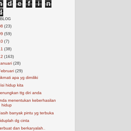
n
d
e
f
i
n
d
 BLOG
08
(23)
09
(59)
10
(7)
11
(38)
12
(163)
Januari
(28)
Februari
(29)
ikmati apa yg dimiliki
isi hidup kita
enungkan ttg diri anda
nda menentukan keberhasilan
hidup
asih banyak pintu yg terbuka
iduplah dg cinta
erbuat dan berkaryalah..