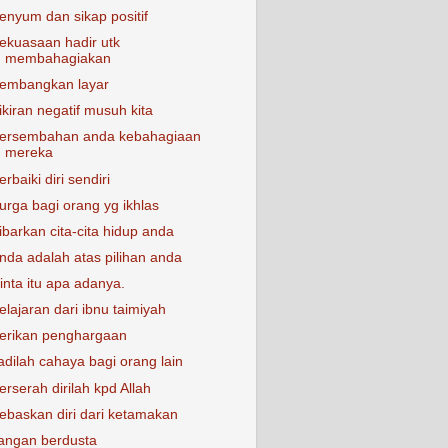
enyum dan sikap positif
ekuasaan hadir utk
membahagiakan
embangkan layar
ikiran negatif musuh kita
ersembahan anda kebahagiaan
mereka
erbaiki diri sendiri
urga bagi orang yg ikhlas
ibarkan cita-cita hidup anda
nda adalah atas pilihan anda
inta itu apa adanya.
elajaran dari ibnu taimiyah
erikan penghargaan
adilah cahaya bagi orang lain
erserah dirilah kpd Allah
ebaskan diri dari ketamakan
angan berdusta