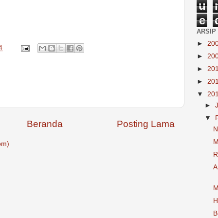
u
e
ARSIP
►
20
4
►
20
►
20
►
20
▼
20
►
▼
Beranda
Posting Lama
N
M
om)
R
A
M
H
B