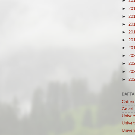
►
20
►
20
►
20
►
20
►
20
►
20
►
20
►
20
►
20
►
20
►
20
DAFTA
Cateri
Galeri 
Univers
Univer
Univers