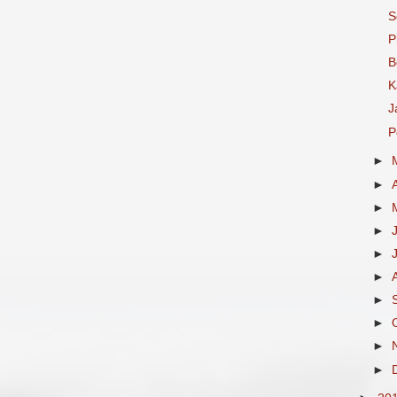
S
P
B
K
J
P
►
►
►
►
►
►
►
►
►
►