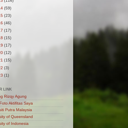
13
(116)
14
(59)
15
(23)
16
(46)
17
(17)
18
(15)
19
(17)
20
(12)
21
(15)
22
(3)
23
(1)
R LINK
ng Rizqy Agung
Foto Aktifitas Saya
iti Putra Malaysia
sity of Queensland
ity of Indonesia