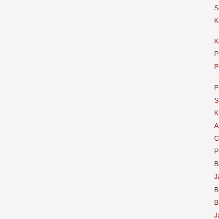
S
K
K
P
P
P
S
K
A
C
P
B
J
B
B
J