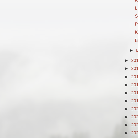
K
L
S
P
K
B
►
►
20
►
20
►
20
►
20
►
20
►
20
►
20
►
20
►
20
►
20