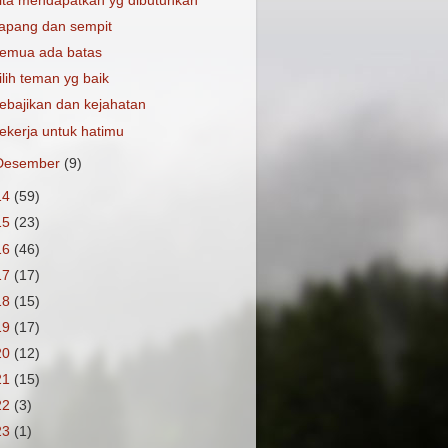
ita mendapatkan yg dibutuhkan
apang dan sempit
emua ada batas
ilih teman yg baik
ebajikan dan kejahatan
ekerja untuk hatimu
Desember
(9)
14
(59)
15
(23)
16
(46)
17
(17)
18
(15)
19
(17)
20
(12)
21
(15)
22
(3)
23
(1)