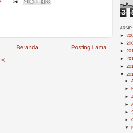
4
3
ARSIP
►
20
►
20
Beranda
Posting Lama
►
20
►
20
om)
►
20
▼
20
►
►
►
►
►
►
▼