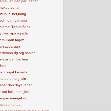
emajuan dan perubahan
ngkau benar
idup ini berjuang
edih dan bahagia
elamat Tahun Baru
yukuri apa yg ada
emuliaan taqwa
ersaudaraan
erteman dg org sholeh
elajar dan berilmu
inta
engingat kematian
ita butuh org lain
abar dan daya tahan
ekad kekuatan jiwa
angan mengeluh
esederhanaan