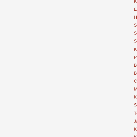
K
E
H
S
S
S
K
P
B
B
C
M
K
S
T
J
K