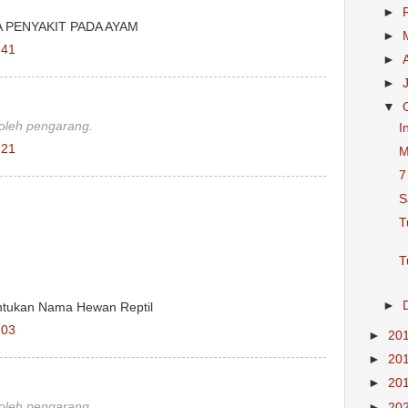
►
 PENYAKIT PADA AYAM
►
.41
►
►
▼
 oleh pengarang.
I
.21
M
7
S
T
T
►
ntukan Nama Hewan Reptil
.03
►
20
►
20
►
20
 oleh pengarang.
►
20