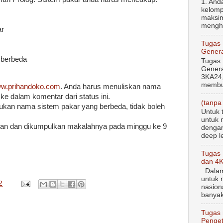
1. And
kelomp
maksim
menghi
ar
Tugas
Genera
 berbeda
Tugas
Genera
3KA24,
membua
w.prihandoko.com
. Anda harus menuliskan nama
ke dalam komentar dari status ini.
(tanpa 
ukan nama sistem pakar yang berbeda, tidak boleh
Untuk 
untuk 
ikan dan dikumpulkan makalahnya pada minggu ke 9
dengan
deep le
Tugas
dan 4
Dalam 
untuk 
2
nasion
banyak
Tugas 
Penget