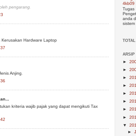
4kb09 
 oleh pengarang.
Tugas 
Penget
23
anda d
sistem
s Kerusakan Hardware Laptop
TOTAL
.37
ARSIP
►
20
►
20
enis Anjing.
►
20
.36
►
20
►
20
n...
►
20
kan kriteria wajib pajak yang dapat mengikuti Tax
►
20
►
20
.42
▼
20
►