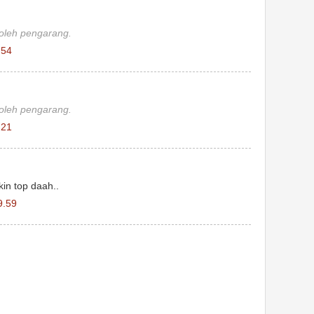
 oleh pengarang.
.54
 oleh pengarang.
.21
in top daah..
9.59