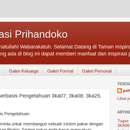
asi Prihandoko
atullahi Wabarakatuh. Selamat Datang di Taman Inspir
ng ada di blog ini dapat memberi manfaat dan inspirasi p
Galeri Keluarga
Galeri Formal
Galeri Personal
TENTA
pri
Berbasis Pengetahuan 3ka07, 3ka08, 3ka25,
Lihat p
ARTIK
sis Pengetahuan
Tugas 
diminta untuk membangun sebuah sistem pakar dengan
3KA08
n Prolog. Sistem pakar anda harus mencakup: