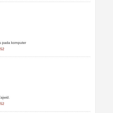
us pada komputer
.52
ajwid.
.52