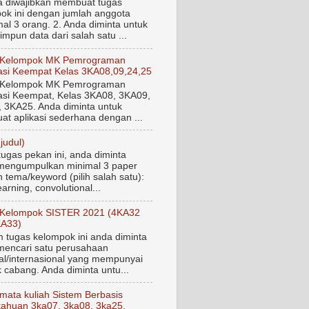
a diwajibkan membuat tugas
ok ini dengan jumlah anggota
al 3 orang. 2. Anda diminta untuk
mpun data dari salah satu ...
 Kelompok MK Pemrograman
si Keempat Kelas 3KA08,09,24,25
 Kelompok MK Pemrograman
si Keempat, Kelas 3KA08, 3KA09,
 3KA25. Anda diminta untuk
t aplikasi sederhana dengan ...
judul)
tugas pekan ini, anda diminta
mengumpulkan minimal 3 paper
 tema/keyword (pilih salah satu):
arning, convolutional...
 Kelompok SISTER 2021 (4KA32
KA33)
tugas kelompok ini anda diminta
mencari satu perusahaan
al/internasional yang mempunyai
 cabang. Anda diminta untu...
mata kuliah Sistem Berbasis
ahuan 3ka07, 3ka08, 3ka25,