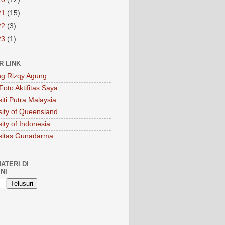
21
(15)
22
(3)
23
(1)
R LINK
ng Rizqy Agung
Foto Aktifitas Saya
iti Putra Malaysia
sity of Queensland
ity of Indonesia
sitas Gunadarma
ATERI DI
NI