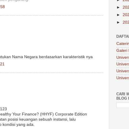
.58
►
20
►
20
►
20
DAFTA
Cateri
Galeri 
ukan Nama Negara berdasarkan karakteristik nya
Univers
.21
Univer
Univers
Univer
CARI M
BLOG I
4123
althy Your Finance? (HHYF) Corporate Edition
tan posisi keuangan sebuah instansi, lalu
 kondisi yang ada.