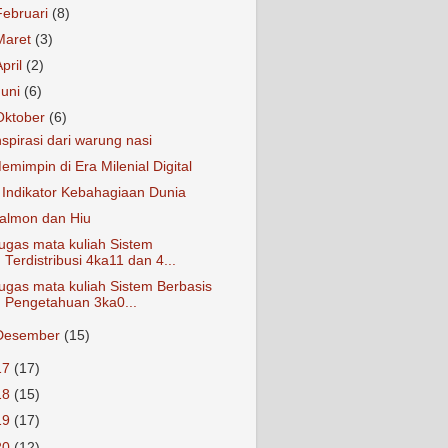
Februari
(8)
Maret
(3)
April
(2)
Juni
(6)
Oktober
(6)
nspirasi dari warung nasi
emimpin di Era Milenial Digital
 Indikator Kebahagiaan Dunia
almon dan Hiu
ugas mata kuliah Sistem
Terdistribusi 4ka11 dan 4...
ugas mata kuliah Sistem Berbasis
Pengetahuan 3ka0...
Desember
(15)
17
(17)
18
(15)
19
(17)
20
(12)