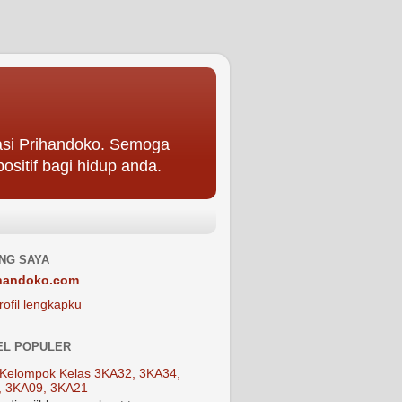
asi Prihandoko. Semoga
ositif bagi hidup anda.
NG SAYA
handoko.com
rofil lengkapku
EL POPULER
Kelompok Kelas 3KA32, 3KA34,
, 3KA09, 3KA21