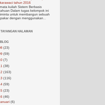
karawaci tahun 2016
mata kuliah Sistem Berbasis
ahuan Dalam tugas kelompok ini
iminta untuk membangun sebuah
 pakar dengan menggunakan...
 TAYANGAN HALAMAN
 BLOG
08
(23)
09
(59)
10
(7)
11
(38)
12
(163)
13
(116)
14
(59)
15
(23)
16
(46)
Januari
(6)