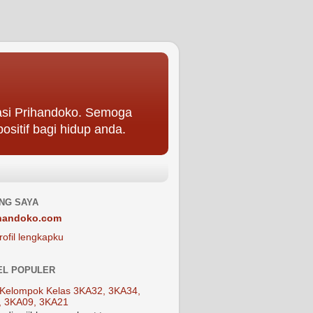
asi Prihandoko. Semoga
ositif bagi hidup anda.
NG SAYA
handoko.com
rofil lengkapku
EL POPULER
Kelompok Kelas 3KA32, 3KA34,
, 3KA09, 3KA21