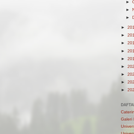
►
►
►
►
20
►
20
►
20
►
20
►
20
►
20
►
20
►
20
►
20
DAFTA
Cateri
Galeri 
Univers
Univer