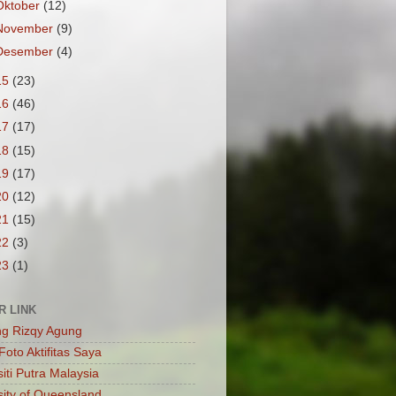
Oktober
(12)
November
(9)
Desember
(4)
15
(23)
16
(46)
17
(17)
18
(15)
19
(17)
20
(12)
21
(15)
22
(3)
23
(1)
R LINK
ng Rizqy Agung
Foto Aktifitas Saya
iti Putra Malaysia
sity of Queensland