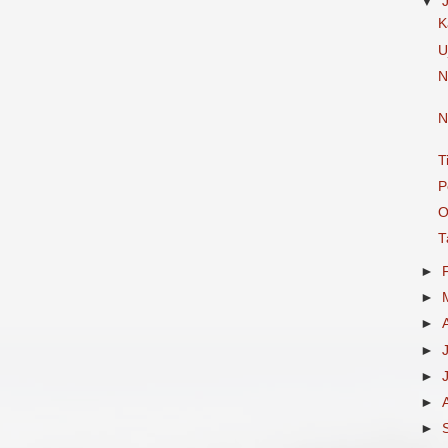
▼
K
U
N
N
T
P
O
T
►
►
►
►
►
►
►