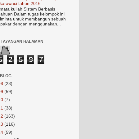
karawaci tahun 2016
mata kuliah Sistem Berbasis
ahuan Dalam tugas kelompok ini
iminta untuk membangun sebuah
 pakar dengan menggunakan...
 TAYANGAN HALAMAN
5
2
5
9
7
 BLOG
08
(23)
09
(59)
10
(7)
11
(38)
12
(163)
13
(116)
14
(59)