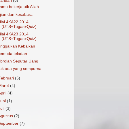
Januari
(8)
amu bekerja utk Allah
jian dan kesabara
ilai 4KA22 2014
(UTS+Tugas+Quiz)
ilai 4KA23 2014
(UTS+Tugas+Quiz)
inggalkan Kebaikan
emuda teladan
brolan Seputar Uang
ak ada yang sempurna
Februari
(5)
Maret
(4)
April
(4)
Juni
(1)
Juli
(3)
Agustus
(2)
September
(7)