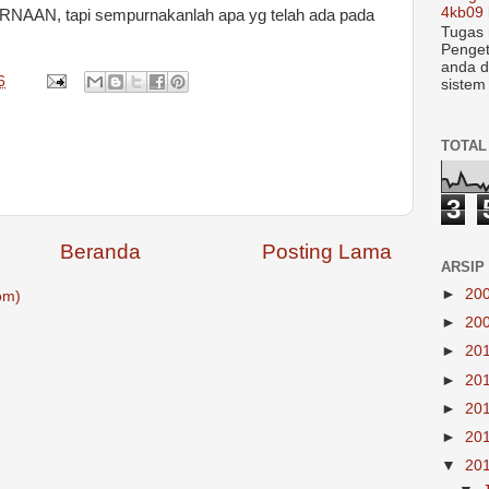
4kb09 
N, tapi sempurnakanlah apa yg telah ada pada
Tugas 
Penget
anda d
6
sistem
TOTAL
3
Beranda
Posting Lama
ARSIP
►
20
om)
►
20
►
20
►
20
►
20
►
20
▼
20