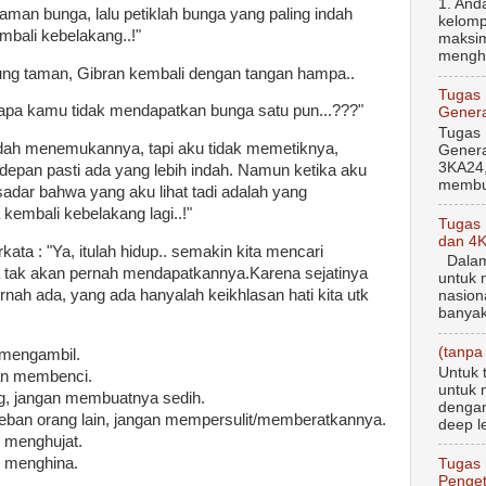
1. And
 taman bunga, lalu petiklah bunga yang paling indah
kelomp
bali kebelakang..!"
maksim
menghi
jung taman, Gibran kembali dengan tangan hampa..
Tugas
apa kamu tidak mendapatkan bunga satu pun...???"
Genera
Tugas
udah menemukannya, tapi aku tidak memetiknya,
Genera
3KA24,
 depan pasti ada yang lebih indah. Namun ketika aku
membua
sadar bahwa yang aku lihat tadi adalah yang
embali kebelakang lagi..!"
Tugas
dan 4
ta : "Ya, itulah hidup.. semakin kita mencari
Dalam 
 tak akan pernah mendapatkannya.Karena sejatinya
untuk 
nah ada, yang ada hanyalah keikhlasan hati kita utk
nasion
banyak
(tanpa 
 mengambil.
Untuk 
ngan membenci.
untuk 
g, jangan membuatnya sedih.
dengan
beban orang lain, jangan mempersulit/memberatkannya.
deep le
n menghujat.
n menghina.
Tugas 
Penget