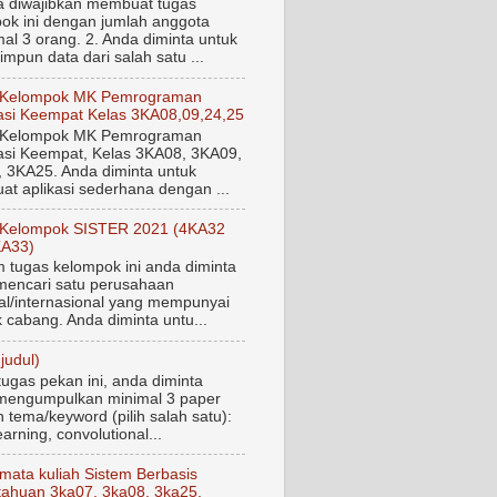
a diwajibkan membuat tugas
ok ini dengan jumlah anggota
al 3 orang. 2. Anda diminta untuk
mpun data dari salah satu ...
 Kelompok MK Pemrograman
si Keempat Kelas 3KA08,09,24,25
 Kelompok MK Pemrograman
si Keempat, Kelas 3KA08, 3KA09,
 3KA25. Anda diminta untuk
t aplikasi sederhana dengan ...
 Kelompok SISTER 2021 (4KA32
KA33)
tugas kelompok ini anda diminta
mencari satu perusahaan
al/internasional yang mempunyai
 cabang. Anda diminta untu...
judul)
tugas pekan ini, anda diminta
mengumpulkan minimal 3 paper
 tema/keyword (pilih salah satu):
arning, convolutional...
mata kuliah Sistem Berbasis
ahuan 3ka07, 3ka08, 3ka25,