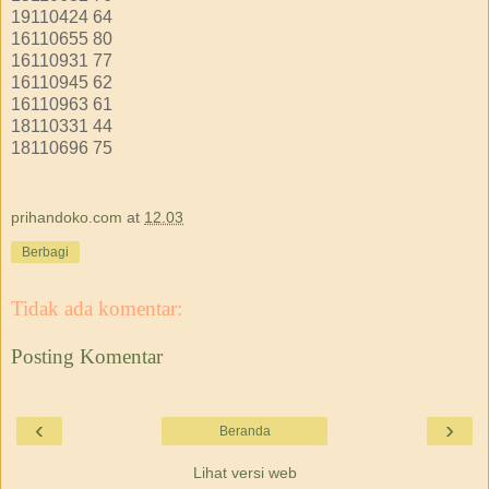
19110424
64
16110655
80
16110931
77
16110945
62
16110963
61
18110331
44
18110696
75
prihandoko.com
at
12.03
Berbagi
Tidak ada komentar:
Posting Komentar
‹
›
Beranda
Lihat versi web