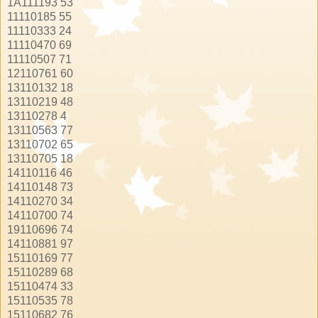
1A111193
53
11110185
55
11110333
24
11110470
69
11110507
71
12110761
60
13110132
18
13110219
48
13110278
4
13110563
77
13110702
65
13110705
18
14110116
46
14110148
73
14110270
34
14110700
74
19110696
74
14110881
97
15110169
77
15110289
68
15110474
33
15110535
78
15110682
76