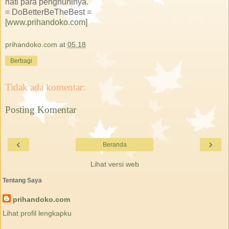
hati para penghuninya.
= DoBetterBeTheBest =
[
www.prihandoko.com
]
prihandoko.com
at
05.18
Berbagi
Tidak ada komentar:
Posting Komentar
‹
›
Beranda
Lihat versi web
Tentang Saya
prihandoko.com
Lihat profil lengkapku