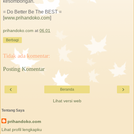
kesombongan.
= Do Better Be The BEST =
[
www.prihandoko.com
]
prihandoko.com
at
06.01
Berbagi
Tidak ada komentar:
Posting Komentar
‹
›
Beranda
Lihat versi web
Tentang Saya
prihandoko.com
Lihat profil lengkapku