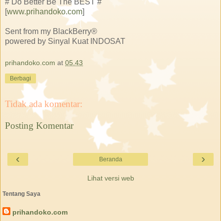
# Do Better Be The BEST #
[
www.prihandoko.com
]
Sent from my BlackBerry®
powered by Sinyal Kuat INDOSAT
prihandoko.com
at
05.43
Berbagi
Tidak ada komentar:
Posting Komentar
‹
›
Beranda
Lihat versi web
Tentang Saya
prihandoko.com