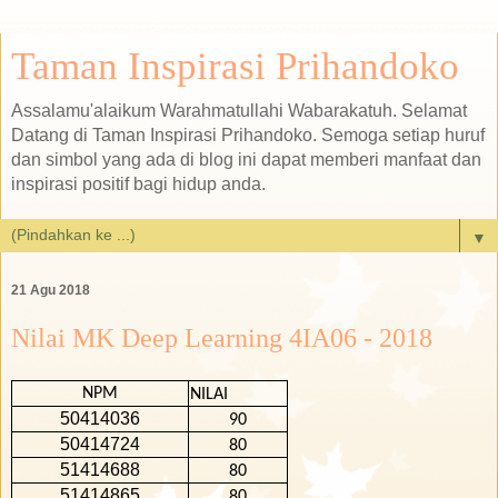
Taman Inspirasi Prihandoko
Assalamu'alaikum Warahmatullahi Wabarakatuh. Selamat
Datang di Taman Inspirasi Prihandoko. Semoga setiap huruf
dan simbol yang ada di blog ini dapat memberi manfaat dan
inspirasi positif bagi hidup anda.
▼
21 Agu 2018
Nilai MK Deep Learning 4IA06 - 2018
NPM
NILAI
50414036
90
50414724
80
51414688
80
51414865
80