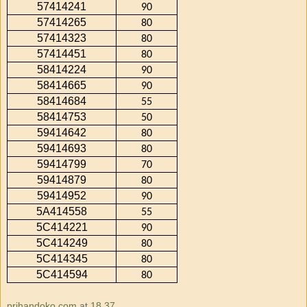
57414241
90
57414265
80
57414323
80
57414451
80
58414224
90
58414665
90
58414684
55
58414753
50
59414642
80
59414693
80
59414799
70
59414879
80
59414952
90
5A414558
55
5C414221
90
5C414249
80
5C414345
80
5C414594
80
prihandoko.com
at
18.37