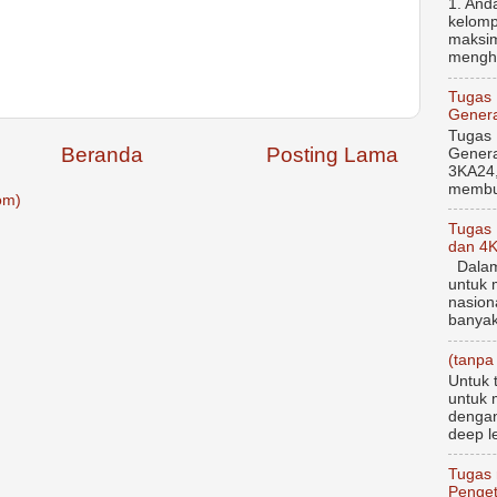
1. And
kelomp
maksim
menghi
Tugas
Genera
Tugas
Beranda
Posting Lama
Genera
3KA24,
membua
om)
Tugas
dan 4
Dalam 
untuk 
nasion
banyak
(tanpa 
Untuk 
untuk 
dengan
deep le
Tugas 
Penget