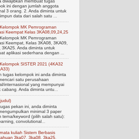
a diwajibkan membuat tugas
ok ini dengan jumlah anggota
al 3 orang. 2. Anda diminta untuk
mpun data dari salah satu ...
 Kelompok MK Pemrograman
si Keempat Kelas 3KA08,09,24,25
 Kelompok MK Pemrograman
si Keempat, Kelas 3KA08, 3KA09,
 3KA25. Anda diminta untuk
t aplikasi sederhana dengan ...
 Kelompok SISTER 2021 (4KA32
KA33)
tugas kelompok ini anda diminta
mencari satu perusahaan
al/internasional yang mempunyai
 cabang. Anda diminta untu...
judul)
tugas pekan ini, anda diminta
mengumpulkan minimal 3 paper
 tema/keyword (pilih salah satu):
arning, convolutional...
mata kuliah Sistem Berbasis
ahuan 3ka07, 3ka08, 3ka25,