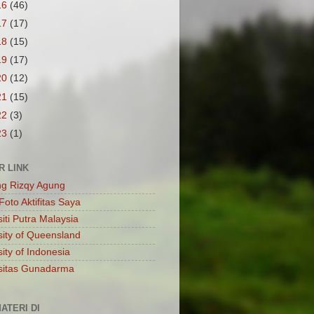
16
(46)
17
(17)
18
(15)
19
(17)
20
(12)
21
(15)
22
(3)
23
(1)
R LINK
ng Rizqy Agung
Foto Aktifitas Saya
iti Putra Malaysia
sity of Queensland
ity of Indonesia
sitas Gunadarma
ATERI DI