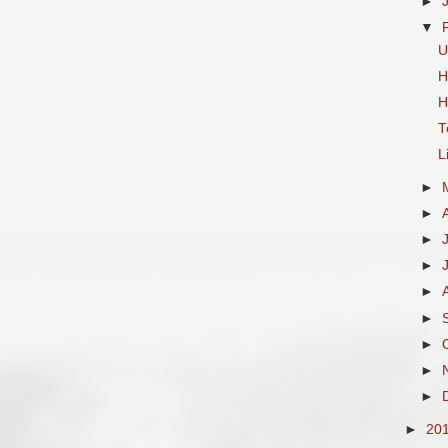
►
▼
U
H
H
T
L
►
►
►
►
►
►
►
►
►
►
20