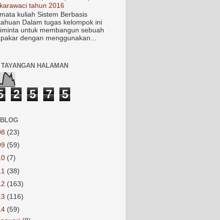
karawaci tahun 2016
mata kuliah Sistem Berbasis
ahuan Dalam tugas kelompok ini
iminta untuk membangun sebuah
 pakar dengan menggunakan...
 TAYANGAN HALAMAN
5
2
5
7
5
 BLOG
08
(23)
09
(59)
10
(7)
11
(38)
12
(163)
13
(116)
14
(59)