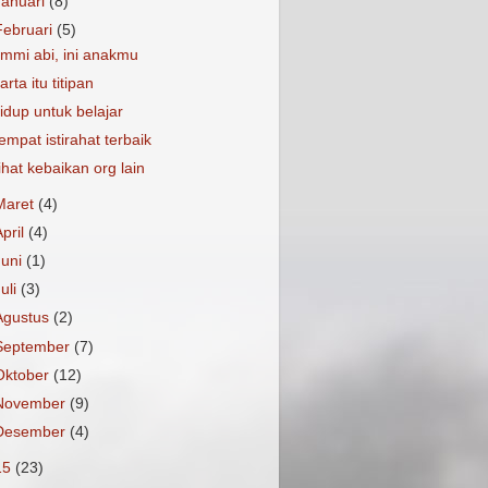
Januari
(8)
Februari
(5)
mmi abi, ini anakmu
arta itu titipan
idup untuk belajar
empat istirahat terbaik
ihat kebaikan org lain
Maret
(4)
April
(4)
Juni
(1)
Juli
(3)
Agustus
(2)
September
(7)
Oktober
(12)
November
(9)
Desember
(4)
15
(23)