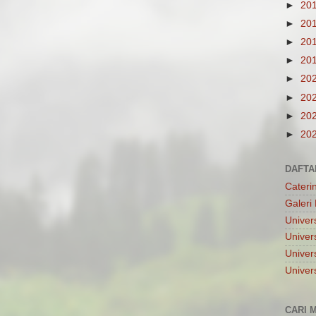
►
20
►
20
►
20
►
20
►
20
►
20
►
20
►
20
DAFTA
Cateri
Galeri 
Univers
Univer
Univers
Univer
CARI M