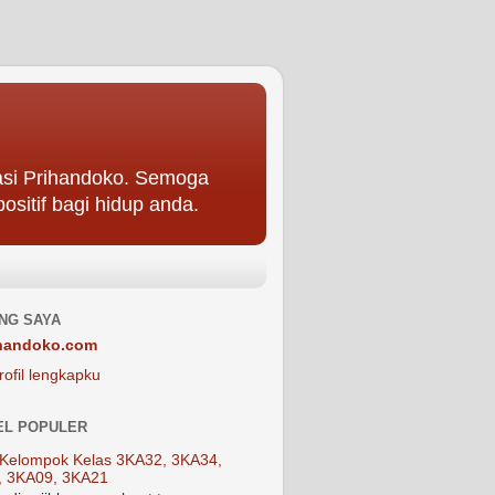
asi Prihandoko. Semoga
ositif bagi hidup anda.
NG SAYA
handoko.com
rofil lengkapku
EL POPULER
Kelompok Kelas 3KA32, 3KA34,
, 3KA09, 3KA21