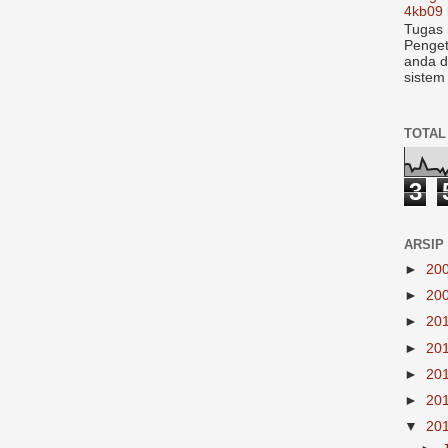
4kb09 
Tugas 
Penget
anda d
sistem
TOTAL
3
ARSIP
►
20
►
20
►
20
►
20
►
20
►
20
▼
20